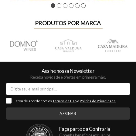
1
2
3
4
5
6
PRODUTOS POR MARCA
Assine nossa Newsletter
Receba novidade e ofertas em primeira mão.
Estou de acordo com os
Termos de Uso
e
Política de Privacidade
Faça parte da Confraria
Obtenha benefícios exclusivos