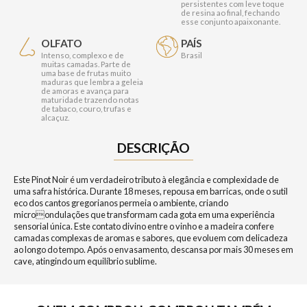
persistentes com leve toque
de resina ao final, fechando
esse conjunto apaixonante.
OLFATO
PAÍS
Intenso, complexo e de
Brasil
muitas camadas. Parte de
uma base de frutas muito
maduras que lembra a geleia
de amoras e avança para
maturidade trazendo notas
de tabaco, couro, trufas e
alcaçuz.
DESCRIÇÃO
Este Pinot Noir é um verdadeiro tributo à elegância e complexidade de
uma safra histórica. Durante 18 meses, repousa em barricas, onde o sutil
eco dos cantos gregorianos permeia o ambiente, criando
microondulações que transformam cada gota em uma experiência
sensorial única. Este contato divino entre o vinho e a madeira confere
camadas complexas de aromas e sabores, que evoluem com delicadeza
ao longo do tempo. Após o envasamento, descansa por mais 30 meses em
cave, atingindo um equilíbrio sublime.