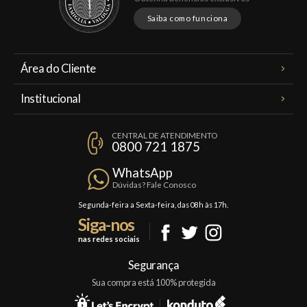
Saiba como funciona
Área do Cliente
Meus Pedidos
Institucional
Minha Conta
A Famiglia Valduga
Assinaturas
CENTRAL DE ATENDIMENTO
Política de Privacidade
0800 721 1875
Planos Famiglia
Política de Frete
Confraria
WhatsApp
Trocas e Devoluções
Dúvidas? Fale Conosco
Formas de Pagamento
Segunda-feira a Sexta-feira, das 08h às 17h.
Siga-nos
Fale Conosco
nas redes sociais
Mapa do Site
Segurança
Sua compra está 100% protegida