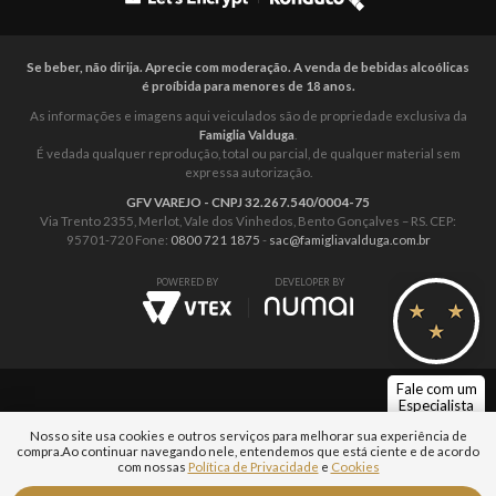
Se beber, não dirija. Aprecie com moderação. A venda de bebidas alcoólicas
é proíbida para menores de 18 anos.
As informações e imagens aqui veiculados são de propriedade exclusiva da
Famiglia Valduga
.
É vedada qualquer reprodução, total ou parcial, de qualquer material sem
expressa autorização.
GFV VAREJO - CNPJ 32.267.540/0004-75
Via Trento 2355, Merlot, Vale dos Vinhedos, Bento Gonçalves – RS. CEP:
95701-720 Fone:
0800 721 1875
-
sac@famigliavalduga.com.br
POWERED BY
DEVELOPER BY
Fale com um
Especialista
Nosso site usa cookies e outros serviços para melhorar sua experiência de
compra.
Ao continuar navegando nele, entendemos que está ciente e de acordo
com nossas
Política de Privacidade
e
Cookies