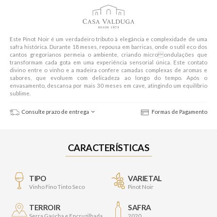
Este Pinot Noir é um verdadeiro tributo à elegância e complexidade de uma
safra histórica. Durante 18 meses, repousa em barricas, onde o sutil eco dos
cantos gregorianos permeia o ambiente, criando microondulações que
transformam cada gota em uma experiência sensorial única. Este contato
divino entre o vinho e a madeira confere camadas complexas de aromas e
sabores, que evoluem com delicadeza ao longo do tempo. Após o
envasamento, descansa por mais 30 meses em cave, atingindo um equilíbrio
sublime.
Consulte prazo de entrega
Formas de Pagamento
CARACTERÍSTICAS
TIPO
VARIETAL
Vinho Fino Tinto Seco
Pinot Noir
TERROIR
SAFRA
Serra Gaúcha e Encruzilhada
2020