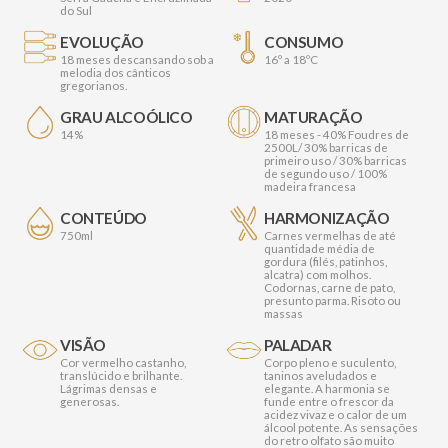
do Sul
EVOLUÇÃO
CONSUMO
18 meses descansando sob a
16º a 18ºC
melodia dos cânticos
gregorianos.
GRAU ALCOÓLICO
MATURAÇÃO
14%
18 meses - 40% Foudres de
2500L/ 30% barricas de
primeiro uso / 30% barricas
de segundo uso / 100%
madeira francesa
CONTEÚDO
HARMONIZAÇÃO
750ml
Carnes vermelhas de até
quantidade média de
gordura (filés, patinhos,
alcatra) com molhos.
Codornas, carne de pato,
presunto parma. Risoto ou
massas
VISÃO
PALADAR
Cor vermelho castanho,
Corpo pleno e suculento,
translúcido e brilhante.
taninos aveludados e
Lágrimas densas e
elegante. A harmonia se
generosas.
funde entre o frescor da
acidez vivaz e o calor de um
álcool potente. As sensações
do retro olfato são muito