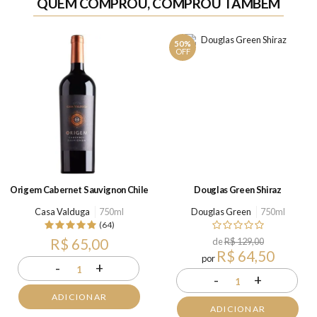
QUEM COMPROU, COMPROU TAMBÉM
50%
OFF
Origem Cabernet Sauvignon Chile
Douglas Green Shiraz
Casa Valduga
750ml
Douglas Green
750ml
(64)
R$ 65,00
de
R$ 129,00
R$ 64,50
por
-
+
1
-
+
1
ADICIONAR
ADICIONAR