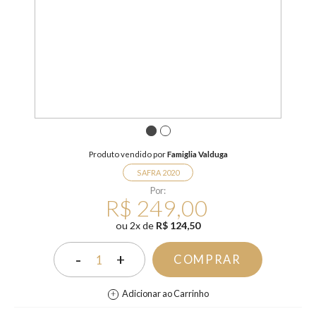
1
2
Produto vendido por
Famiglia Valduga
SAFRA 2020
Por:
R$ 249,00
ou
2
x
de
R$ 124,50
-
+
COMPRAR
1
Adicionar ao Carrinho