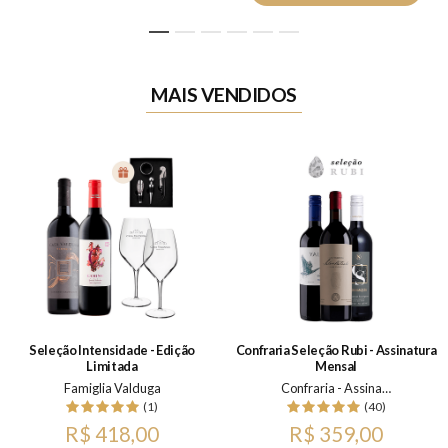
1
2
3
4
5
6
MAIS VENDIDOS
Seleção Intensidade - Edição
Confraria Seleção Rubi - Assinatura
Limitada
Mensal
Famiglia Valduga
Confraria - Assinatura Mensal
(1)
(40)
R$ 418,00
R$ 359,00