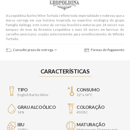
A Leopoldina Barley Wine Turfada reflete toda imperialidade e nobreza que a
marca carrega em sua história. Inspirada na expertise enológica do grupo
Famiglia Valduga, este ícone da cerveja brasileira maturou por 24 meses nos
tanques de inox da Brewine Leopoldina e mais 24 meses em barricas de
carvalho americano, usadas anteriormente para envelhecimento de Whisky
Turfado.
Consulte prazo de entrega
Formas de Pagamento
CARACTERÍSTICAS
TIPO
CONSUMO
English Barley Wine
12º a 14ºC
GRAU ALCOÓLICO
COLORAÇÃO
14%
40 EBC
IBU
MATURAÇÃO
10 IBU
Maturou por 24 meses nos