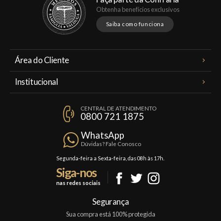
Obtenha benefícios exclusivos
Saiba como funciona
Área do Cliente
Meus Pedidos
Institucional
Minha Conta
A Famiglia Valduga
Assinaturas
CENTRAL DE ATENDIMENTO
Política de Privacidade
0800 721 1875
Planos Famiglia
Política de Frete
Confraria
WhatsApp
Trocas e Devoluções
Dúvidas? Fale Conosco
Formas de Pagamento
Segunda-feira a Sexta-feira, das 08h às 17h.
Siga-nos
Fale Conosco
nas redes sociais
Mapa do Site
Segurança
Sua compra está 100% protegida