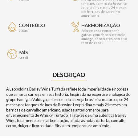
tanques de inox da Brewine
Leopoldina e mais 24 meses
em barricas de carvalho
americano.
CONTEÚDO
HARMONIZAÇÃO
700ml
Sobremesas como petit
gateau com chocolate meio
amargo, chocolates com alto
teor de cacau.
PAÍS
Brasil
DESCRIÇÃO
A Leopoldina Barley Wine Turfada reflete toda imperialidade e nobreza
que a marca carrega em sua história. Inspirada na expertise enológica do
grupo Famiglia Valduga, este ícone da cerveja brasileira maturou por 24
meses nos tanques de inox da Brewine Leopoldina e mais 24 meses em
barricas de carvalho americano, usadas anteriormente para
envelhecimento de Whisky Turfado. Trata-se de uma autêntica Barley
Wine, totalmente sem carbonatação, aliada às notas da turfa, com alto
corpo, dulçor e licorosidade. Sirva em temperatura ambiente.