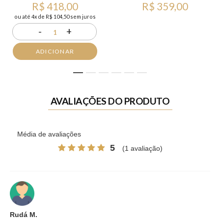
R$ 418,00
R$ 359,00
ou até 4x de R$ 104,50 sem juros
-
+
1
ADICIONAR
1
2
3
4
5
6
AVALIAÇÕES DO PRODUTO
Média de avaliações
5
(1 avaliação)
Rudá M.