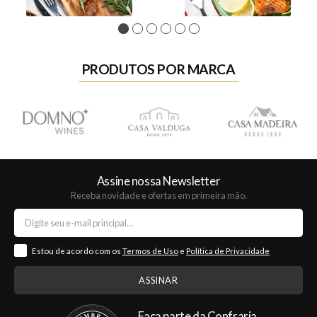
1
2
3
4
5
6
PRODUTOS POR MARCA
Assine nossa Newsletter
Receba novidade e ofertas em primeira mão.
Estou de acordo com os
Termos de Uso
e
Política de Privacidade
Faça parte da Confraria