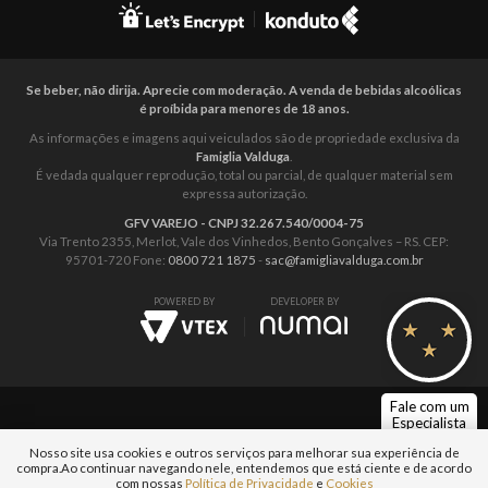
Se beber, não dirija. Aprecie com moderação. A venda de bebidas alcoólicas
é proíbida para menores de 18 anos.
As informações e imagens aqui veiculados são de propriedade exclusiva da
Famiglia Valduga
.
É vedada qualquer reprodução, total ou parcial, de qualquer material sem
expressa autorização.
GFV VAREJO - CNPJ 32.267.540/0004-75
Via Trento 2355, Merlot, Vale dos Vinhedos, Bento Gonçalves – RS. CEP:
95701-720 Fone:
0800 721 1875
-
sac@famigliavalduga.com.br
POWERED BY
DEVELOPER BY
Fale com um
Especialista
Nosso site usa cookies e outros serviços para melhorar sua experiência de
compra.
Ao continuar navegando nele, entendemos que está ciente e de acordo
com nossas
Política de Privacidade
e
Cookies