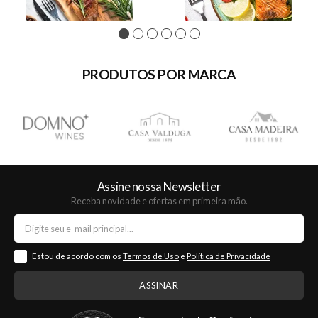
1
2
3
4
5
6
PRODUTOS POR MARCA
Assine nossa Newsletter
Receba novidade e ofertas em primeira mão.
Estou de acordo com os
Termos de Uso
e
Política de Privacidade