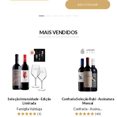
ADICIONAR
1
2
3
4
5
6
MAIS VENDIDOS
Seleção Intensidade - Edição
Confraria Seleção Rubi - Assinatura
Limitada
Mensal
Famiglia Valduga
Confraria - Assinatura Mensal
(1)
(40)