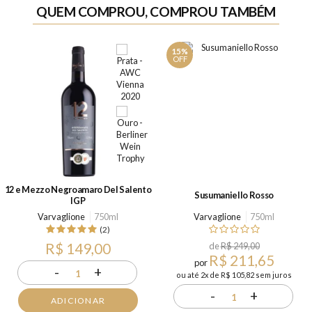
QUEM COMPROU, COMPROU TAMBÉM
15%
OFF
12 e Mezzo Negroamaro Del Salento
Susumaniello Rosso
IGP
Varvaglione
750ml
Varvaglione
750ml
(2)
R$ 149,00
de
R$ 249,00
R$ 211,65
por
-
+
1
ou até 2x de R$ 105,82 sem juros
-
+
1
ADICIONAR