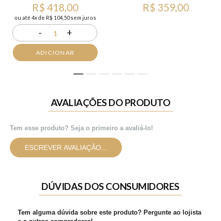
R$ 418,00
R$ 359,00
ou até 4x de R$ 104,50 sem juros
-
+
1
ADICIONAR
1
2
3
4
5
6
AVALIAÇÕES DO PRODUTO
Tem esse produto? Seja o primeiro a avaliá-lo!
ESCREVER AVALIAÇÃO...
DÚVIDAS DOS CONSUMIDORES
Tem alguma dúvida sobre este produto? Pergunte ao lojista