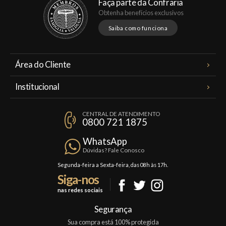
Faça parte da Confraria
Obtenha benefícios exclusivos
Saiba como funciona
Área do Cliente
Meus Pedidos
Institucional
Minha Conta
A Famiglia Valduga
Assinaturas
CENTRAL DE ATENDIMENTO
Política de Privacidade
0800 721 1875
Planos Famiglia
Política de Frete
Confraria
WhatsApp
Trocas e Devoluções
Dúvidas? Fale Conosco
Formas de Pagamento
Segunda-feira a Sexta-feira, das 08h às 17h.
Siga-nos
Fale Conosco
nas redes sociais
Mapa do Site
Segurança
Sua compra está 100% protegida