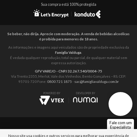
Sua compra está 100% protegida
Se beber, não dirija. Aprecie com moderação. A venda de bebidas alcoólicas
é proíbida para menores de 18 anos.
As informações e imagens aqui veiculados são de propriedade exclusiva da
Famiglia Valduga
.
É vedada qualquer reprodução, total ou parcial, de qualquer material sem
expressa autorização.
GFV VAREJO - CNPJ 32.267.540/0004-75
Via Trento 2355, Merlot, Vale dos Vinhedos, Bento Gonçalves – RS. CEP:
95701-720 Fone:
0800 721 1875
-
sac@famigliavalduga.com.br
POWERED BY
DEVELOPER BY
Fale com um
Especialista
Nosso site usa cookies e outros serviços para melhorar sua experiência de