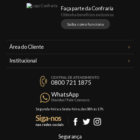
Faça parte da Confraria
Obtenha benefícios exclusivos
Saiba como funciona
Área do Cliente
Meus Pedidos
Institucional
Minha Conta
A Famiglia Valduga
Assinaturas
CENTRAL DE ATENDIMENTO
Política de Privacidade
0800 721 1875
Planos Famiglia
Política de Frete
Confraria
WhatsApp
Trocas e Devoluções
Dúvidas? Fale Conosco
Formas de Pagamento
Segunda-feira a Sexta-feira, das 08h às 17h.
Siga-nos
Fale Conosco
nas redes sociais
Mapa do Site
Segurança