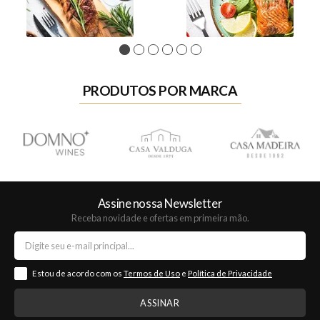
1
2
3
4
5
6
PRODUTOS POR MARCA
Assine nossa Newsletter
Receba novidade e ofertas em primeira mão.
Estou de acordo com os
Termos de Uso
e
Política de Privacidade