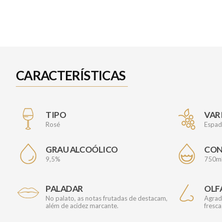
CARACTERÍSTICAS
TIPO
VAR
Rosé
Espade
GRAU ALCOÓLICO
CO
9,5%
750m
PALADAR
OLF
No palato, as notas frutadas de destacam,
Agrad
além de acidez marcante.
fresc