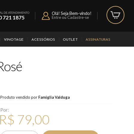
AL DE ATENDIMENTO
Olá! Seja Bem-vindo!
0 721 1875
Entre ou Cadastre-se
VINOTAGE
ACESSÓRIOS
OUTLET
ASSINATURAS
Rosé
Produto vendido por
Famiglia Valduga
Por:
R$ 79,00