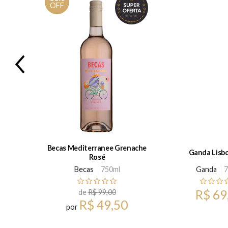
OFF
Previous
Becas Mediterranee Grenache
 Rosé
Ganda Lisb
Rosé
50ml
Becas
750ml
Ganda
7
0
R$ 69
de
R$ 99,00
R$ 49,50
por