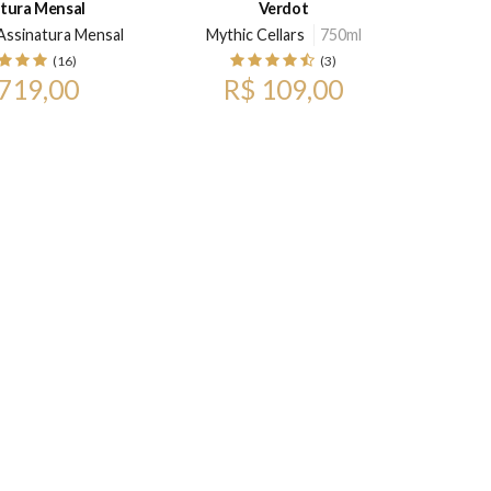
tura Mensal
Verdot
 Assinatura Mensal
Mythic Cellars
750ml
Bod
(16)
(3)
719,00
R$ 109,00
p