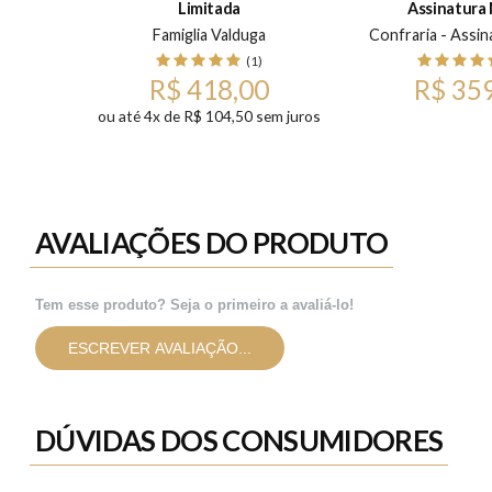
Limitada
Assinatura
0ml
Famiglia Valduga
Confraria - Assin
)
(1)
R$ 418,00
R$ 35
ou até 4x de R$ 104,50 sem juros
AVALIAÇÕES DO PRODUTO
Tem esse produto? Seja o primeiro a avaliá-lo!
ESCREVER AVALIAÇÃO...
DÚVIDAS DOS CONSUMIDORES