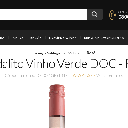
CENTR
080
IRA
.NERO
BECAS
DOMNO WINES
BREWINE LEOPOLDINA
Famiglia Valduga
Vinhos
Rosé
dalito Vinho Verde DOC - 
Código do produto:
DPT021GF (1347)
Ver comentários