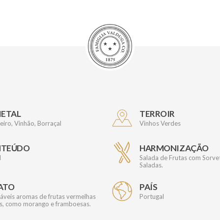
IETAL
TERROIR
iro, Vinhão, Borraçal
Vinhos Verdes
NTEÚDO
HARMONIZAÇÃO
l
Salada de Frutas com Sorvete
Saladas.
ATO
PAÍS
áveis aromas de frutas vermelhas
Portugal
as, como morango e framboesas.