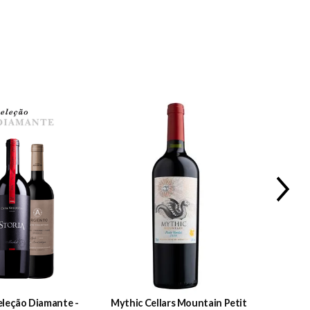
15%
OFF
eleção Diamante -
Mythic Cellars Mountain Petit
Argento