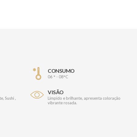
CONSUMO
06 ° - 08°C
VISÃO
, Sushi ,
Límpido e brilhante, apresenta coloração
vibrante rosada.