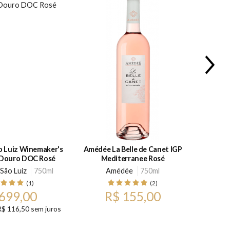
inemaker's
Amédée La Belle de Canet IGP
12 e Me
 Douro DOC Rosé
Mediterranee Rosé
São Luiz
750ml
Amédée
750ml
V
(1)
(2)
699,00
R$ 155,00
R$ 116,50 sem juros