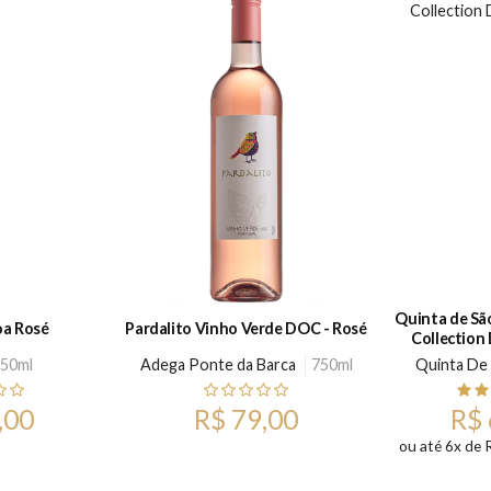
Quinta de São Luiz W
oa Rosé
Pardalito Vinho Verde DOC - Rosé
Collection
50ml
Adega Ponte da Barca
750ml
Quinta De 
,00
R$ 79,00
R$ 
ou até 6x de 