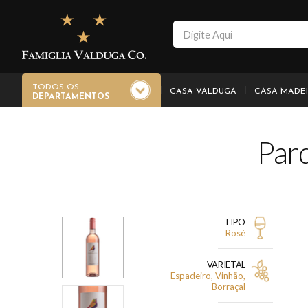
TODOS OS
CASA VALDUGA
CASA MADE
DEPARTAMENTOS
Par
TIPO
Rosé
VARIETAL
Espadeiro, Vinhão,
Borraçal