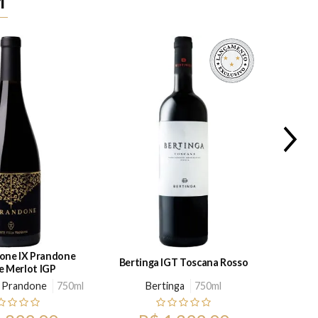
M
done IX Prandone
Bertinga IGT Toscana Rosso
Austo S
 Merlot IGP
la Prandone
750ml
Bertinga
750ml