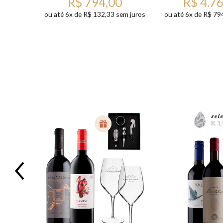
00
R$ 794,00
R$ 4.7
sem juros
ou até 6x de R$ 132,33 sem juros
ou até 6x de R$ 79
Previous