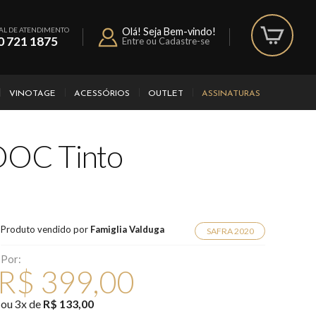
AL DE ATENDIMENTO
Olá! Seja Bem-vindo!
0 721 1875
Entre ou Cadastre-se
VINOTAGE
ACESSÓRIOS
OUTLET
ASSINATURAS
 DOC Tinto
Produto vendido por
Famiglia Valduga
SAFRA 2020
Por:
R$ 399,00
ou
3
x
de
R$ 133,00