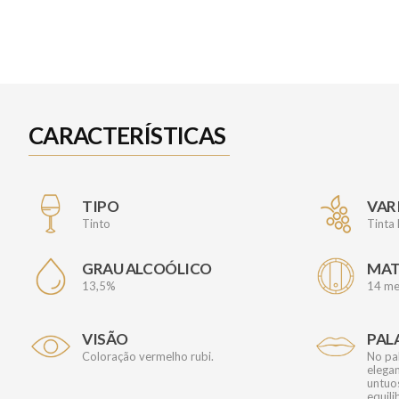
CARACTERÍSTICAS
TIPO
VAR
Tinto
Tinta
GRAU ALCOÓLICO
MA
13,5%
14 me
VISÃO
PAL
Coloração vermelho rubi.
No pa
elega
untuo
equili