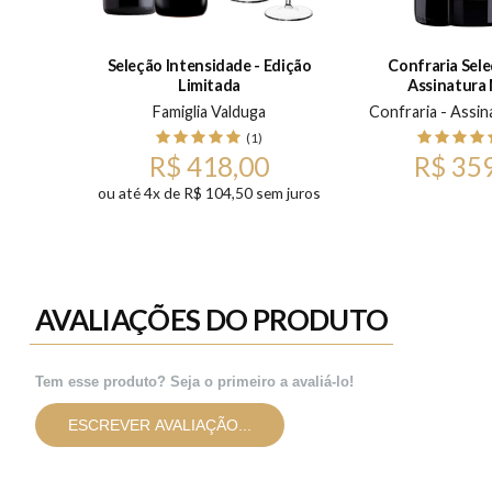
Seleção Intensidade - Edição
Confraria Sele
Limitada
Assinatura
0ml
Famiglia Valduga
Confraria - Assin
)
(1)
R$ 418,00
R$ 35
ou até 4x de R$ 104,50 sem juros
AVALIAÇÕES DO PRODUTO
Tem esse produto? Seja o primeiro a avaliá-lo!
ESCREVER AVALIAÇÃO...