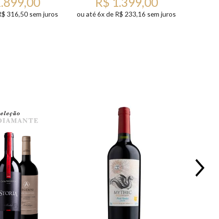
1.899,00
R$ 1.399,00
R$ 316,50 sem juros
ou até 6x de R$ 233,16 sem juros
ou até 
15%
OFF