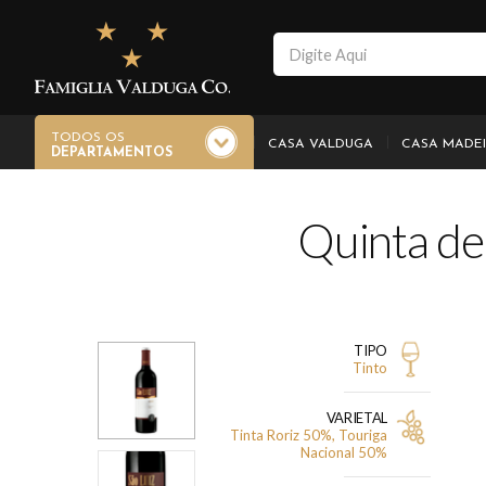
TODOS OS
CASA VALDUGA
CASA MADE
DEPARTAMENTOS
Quinta de
TIPO
Tinto
VARIETAL
Tinta Roriz 50%, Touriga
Nacional 50%