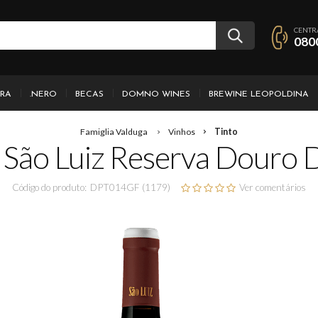
CENTR
080
IRA
.NERO
BECAS
DOMNO WINES
BREWINE LEOPOLDINA
Famiglia Valduga
Vinhos
Tinto
 São Luiz Reserva Douro
Código do produto:
DPT014GF (1179)
Ver comentários