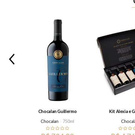
Previous
ah
Chocalan Guillermo
Kit Alexia e 
0ml
Chocalan
750ml
Chocal