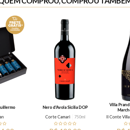
QUEM COMPROU, COMPROU TAMBÉ
Villa Pran
Guillermo
Nero d'Avola Sicília DOP
Marche
an
Corte Camarì
750ml
Il Conte Vil