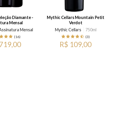
eleção Diamante -
Mythic Cellars Mountain Petit
Argento
tura Mensal
Verdot
 Assinatura Mensal
Mythic Cellars
750ml
Bod
(16)
(3)
719,00
R$ 109,00
p