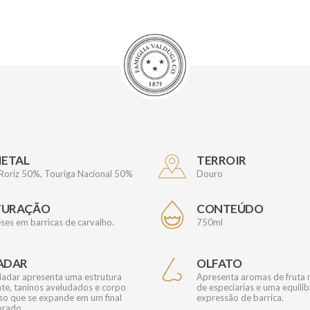
IETAL
TERROIR
 Roriz 50%, Touriga Nacional 50%
Douro
TURAÇÃO
CONTEÚDO
ses em barricas de carvalho.
750ml
ADAR
OLFATO
ladar apresenta uma estrutura
Apresenta aromas de fruta 
nte, taninos aveludados e corpo
de especiarias e uma equili
so que se expande em um final
expressão de barrica.
brado.