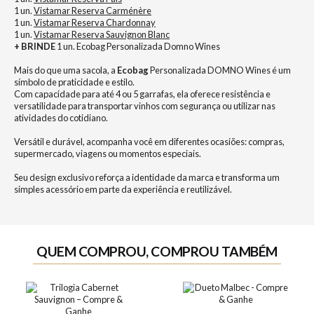
1 un.
Vistamar Reserva Carménère
1 un.
Vistamar Reserva Chardonnay
1 un.
Vistamar Reserva Sauvignon Blanc
+ BRINDE
1 un. Ecobag Personalizada Domno Wines
Mais do que uma sacola, a
Ecobag
Personalizada DOMNO Wines é um
símbolo de praticidade e estilo.
Com capacidade para até 4 ou 5 garrafas, ela oferece resistência e
versatilidade para transportar vinhos com segurança ou utilizar nas
atividades do cotidiano.
Versátil e durável, acompanha você em diferentes ocasiões: compras,
supermercado, viagens ou momentos especiais.
Seu design exclusivo reforça a identidade da marca e transforma um
simples acessório em parte da experiência e reutilizável.
QUEM COMPROU, COMPROU TAMBÉM