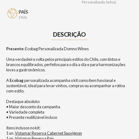
Personalizada, bolsa)
PAÍS
Chile
DESCRIÇÃO
Presente
: Ecobag Personalizada Domno Wines
Uma verdadeira volta pelos principais estilos do Chile, com tintos e
brancos equilibrados, perfeitos para o dia a dia e para harmonizações
leves a gastronômicos.
A
Ecobag
personalizada acompanha o kit como item funcional e
sustentável, ideal para levar vinhos, compras ou acompanhar a rotina
com estilo.
Destaque absoluto:
• Maior desconto da campanha
• Variedade completa
• Presente reutilizável incluso
Itens inclusos no kit:
1 un.
Vistamar Reserva Cabernet Sauvignon
1 un.
Vistamar Reserva País