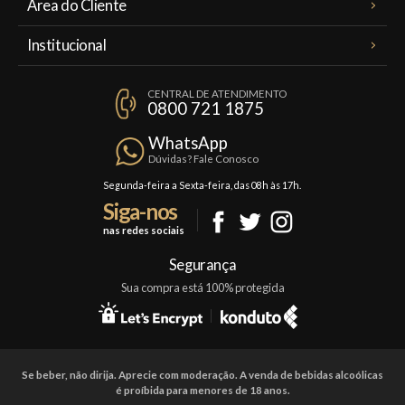
Área do Cliente
Meus Pedidos
Institucional
Minha Conta
A Famiglia Valduga
Assinaturas
CENTRAL DE ATENDIMENTO
Política de Privacidade
0800 721 1875
Planos Famiglia
Política de Frete
Confraria
WhatsApp
Trocas e Devoluções
Dúvidas? Fale Conosco
Formas de Pagamento
Segunda-feira a Sexta-feira, das 08h às 17h.
Siga-nos
Fale Conosco
nas redes sociais
Mapa do Site
Segurança
Sua compra está 100% protegida
Se beber, não dirija. Aprecie com moderação. A venda de bebidas alcoólicas
é proíbida para menores de 18 anos.