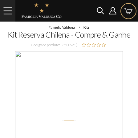
Famiglia Valduga
Kits
Kit Reserva Chilena - Compre & Ganhe
Código do produto:
kit (1621)