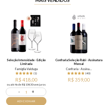
MAIS VENDIDOS
Seleção Intensidade - Edição
Confraria Seleção Rubi - Assinatura
Limitada
Mensal
Famiglia Valduga
Confraria - Assinatura Mensal
(1)
(40)
R$ 418,00
R$ 359,00
ou até 4x de R$ 104,50 sem juros
-
+
1
ADICIONAR