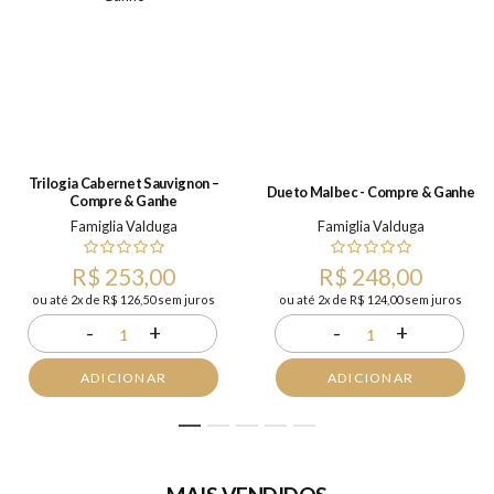
Trilogia Cabernet Sauvignon –
Dueto Malbec - Compre & Ganhe
Compre & Ganhe
Famiglia Valduga
Famiglia Valduga
R$ 253,00
R$ 248,00
ou até 2x de R$ 126,50 sem juros
ou até 2x de R$ 124,00 sem juros
-
+
-
+
1
1
ADICIONAR
ADICIONAR
1
2
3
4
5