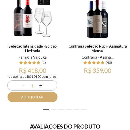
Seleção Intensidade - Edição
Confraria Seleção Rubi - Assinatura
Limitada
Mensal
Famiglia Valduga
Confraria - Assinatura Mensal
(1)
(40)
R$ 418,00
R$ 359,00
ou até 4x de R$ 104,50 sem juros
-
+
1
ADICIONAR
1
2
3
4
5
6
AVALIAÇÕES DO PRODUTO