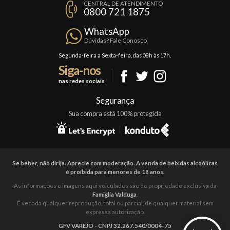
CENTRAL DE ATENDIMENTO
Política de Privacidade
0800 721 1875
Planos Famiglia
Política de Frete
Confraria
WhatsApp
Trocas e Devoluções
Dúvidas? Fale Conosco
Formas de Pagamento
Segunda-feira a Sexta-feira, das 08h às 17h.
Siga-nos
Fale Conosco
nas redes sociais
Mapa do Site
Segurança
Sua compra está 100% protegida
Se beber, não dirija. Aprecie com moderação. A venda de bebidas alcoólicas
é proíbida para menores de 18 anos.
As informações e imagens aqui veiculados são de propriedade exclusiva da
Famiglia Valduga
.
É vedada qualquer reprodução, total ou parcial, de qualquer material sem
expressa autorização.
GFV VAREJO - CNPJ 32.267.540/0004-75