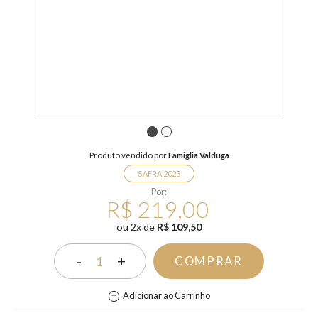
1
2
Produto vendido por
Famiglia Valduga
SAFRA 2023
Por:
R$ 219,00
ou
2
x
de
R$ 109,50
-
+
COMPRAR
1
Adicionar ao Carrinho