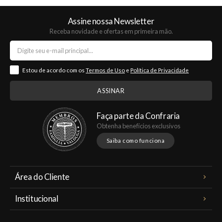
Assine nossa Newsletter
Receba novidade e ofertas em primeira mão.
Estou de acordo com os
Termos de Uso
e
Política de Privacidade
Faça parte da Confraria
Obtenha benefícios exclusivos
Saiba como funciona
Área do Cliente
Meus Pedidos
Institucional
Minha Conta
A Famiglia Valduga
Assinaturas