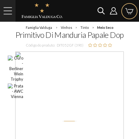
Famiglia Valduga
Vinhos
Tinto
Meio Seco
Primitivo Di Manduria Papale Dop
Código do produto:
DIT052GF (390)