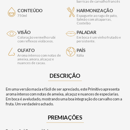
barricas de carvalho francês
CONTEÚDO
HARMONIZAÇÃO
750ml
Espaguete ao ragu de pato,
Salmão com alcaparras,
Costelão
VISÃO
PALADAR
Coloração vermelho rubi
Em boca é um vinho frutado e
com reflexos violáceos.
persistente.
OLFATO
PAÍS
Aroma intenso com notas de
Itália
ameixa, amora, alcaçuz e
nuances de cacau.
DESCRIÇÃO
Em uma versão macia e fácil de ser apreciado, este Primitivo apresenta
aroma intenso com notas de ameixa, alcaçuz e nuances de especiarias.
Em boca é aveludado, mostrando uma boa integração do carvalho com a
fruta. Um verdadeiro achado.
PREMIAÇÕES