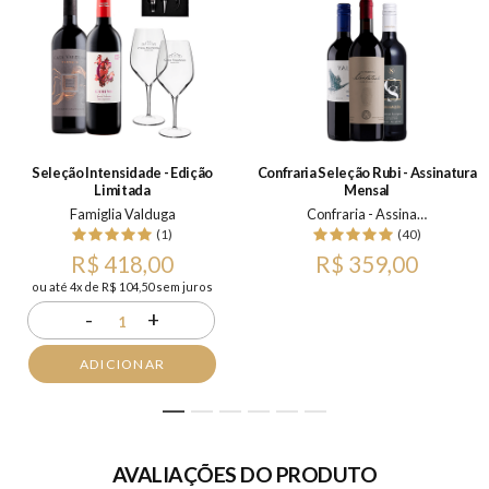
Seleção Intensidade - Edição
Confraria Seleção Rubi - Assinatura
Limitada
Mensal
Famiglia Valduga
Confraria - Assinatura Mensal
(1)
(40)
R$ 418,00
R$ 359,00
ou até 4x de R$ 104,50 sem juros
-
+
1
ADICIONAR
1
2
3
4
5
6
AVALIAÇÕES DO PRODUTO