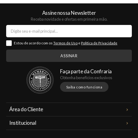
Assine nossa Newsletter
Receba novidade e ofertas em primeira mão.
Estou de acordo com os
Termos de Uso
e
Política de Privacidade
Faça parte da Confraria
Obtenha benefícios exclusivos
Saiba como funciona
Área do Cliente
Meus Pedidos
Institucional
Minha Conta
A Famiglia Valduga
Assinaturas