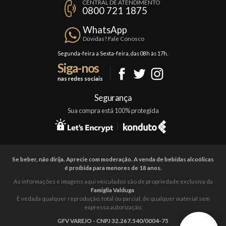
CENTRAL DE ATENDIMENTO
Política de Privacidade
0800 721 1875
Planos Famiglia
Política de Frete
Confraria
WhatsApp
Trocas e Devoluções
Dúvidas? Fale Conosco
Formas de Pagamento
Segunda-feira a Sexta-feira, das 08h às 17h.
Siga-nos
Fale Conosco
nas redes sociais
Mapa do Site
Segurança
Sua compra está 100% protegida
Se beber, não dirija. Aprecie com moderação. A venda de bebidas alcoólicas
é proíbida para menores de 18 anos.
As informações e imagens aqui veiculados são de propriedade exclusiva da
Famiglia Valduga
.
É vedada qualquer reprodução, total ou parcial, de qualquer material sem
expressa autorização.
GFV VAREJO - CNPJ 32.267.540/0004-75