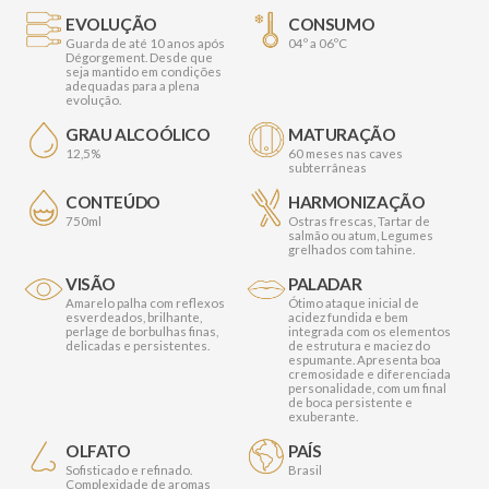
EVOLUÇÃO
CONSUMO
Guarda de até 10 anos após
04º a 06ºC
Dégorgement. Desde que
seja mantido em condições
adequadas para a plena
evolução.
GRAU ALCOÓLICO
MATURAÇÃO
12,5%
60 meses nas caves
subterrâneas
CONTEÚDO
HARMONIZAÇÃO
750ml
Ostras frescas, Tartar de
salmão ou atum, Legumes
grelhados com tahine.
VISÃO
PALADAR
Amarelo palha com reflexos
Ótimo ataque inicial de
esverdeados, brilhante,
acidez fundida e bem
perlage de borbulhas finas,
integrada com os elementos
delicadas e persistentes.
de estrutura e maciez do
espumante. Apresenta boa
cremosidade e diferenciada
personalidade, com um final
de boca persistente e
exuberante.
OLFATO
PAÍS
Sofisticado e refinado.
Brasil
Complexidade de aromas