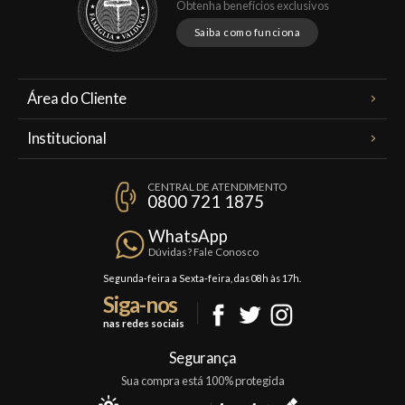
Obtenha benefícios exclusivos
Saiba como funciona
Área do Cliente
Meus Pedidos
Institucional
Minha Conta
A Famiglia Valduga
Assinaturas
CENTRAL DE ATENDIMENTO
Política de Privacidade
0800 721 1875
Planos Famiglia
Política de Frete
Confraria
WhatsApp
Trocas e Devoluções
Dúvidas? Fale Conosco
Formas de Pagamento
Segunda-feira a Sexta-feira, das 08h às 17h.
Siga-nos
Fale Conosco
nas redes sociais
Mapa do Site
Segurança
Sua compra está 100% protegida