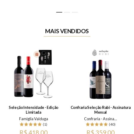
1
2
3
MAIS VENDIDOS
Seleção Intensidade - Edição
Confraria Seleção Rubi - Assinatura
Limitada
Mensal
Famiglia Valduga
Confraria - Assinatura Mensal
(1)
(40)
R$ 418,00
R$ 359,00