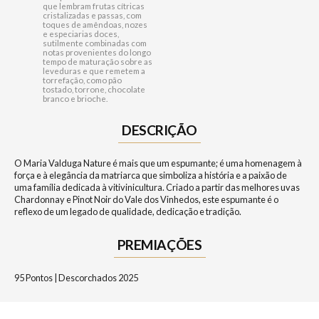
que lembram frutas cítricas
cristalizadas e passas, com
toques de amêndoas, nozes
e especiarias doces,
sutilmente combinadas com
notas provenientes do longo
tempo de maturação sobre as
leveduras e que remetem a
torrefação, como pão
tostado, torrone, chocolate
branco e brioche.
DESCRIÇÃO
O Maria Valduga Nature é mais que um espumante; é uma homenagem à
força e à elegância da matriarca que simboliza a história e a paixão de
uma família dedicada à vitivinicultura. Criado a partir das melhores uvas
Chardonnay e Pinot Noir do Vale dos Vinhedos, este espumante é o
reflexo de um legado de qualidade, dedicação e tradição.
PREMIAÇÕES
95 Pontos | Descorchados 2025