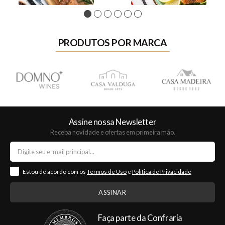
1
2
3
4
5
6
PRODUTOS POR MARCA
Assine nossa Newsletter
Receba novidade e ofertas em primeira mão.
Estou de acordo com os
Termos de Uso
e
Política de Privacidade
Faça parte da Confraria