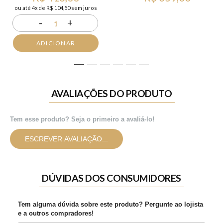
ou até 4x de R$ 104,50 sem juros
-
+
1
ADICIONAR
1
2
3
4
5
6
AVALIAÇÕES DO PRODUTO
Tem esse produto? Seja o primeiro a avaliá-lo!
ESCREVER AVALIAÇÃO...
DÚVIDAS DOS CONSUMIDORES
Tem alguma dúvida sobre este produto? Pergunte ao lojista
e a outros compradores!