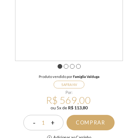
1
2
3
4
Produto vendido por
Famiglia Valduga
SAFRA NV
Por:
R$ 569,00
ou
5
x
de
R$ 113,80
-
+
COMPRAR
1
Adicionar ao Carrinho