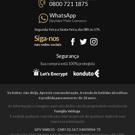
Política de Privacidade
0800 721 1875
Planos Famiglia
Política de Frete
Confraria
WhatsApp
Trocas e Devoluções
Dúvidas? Fale Conosco
Formas de Pagamento
Segunda-feira a Sexta-feira, das 08h às 17h.
Siga-nos
Fale Conosco
nas redes sociais
Mapa do Site
Segurança
Sua compra está 100% protegida
Se beber, não dirija. Aprecie com moderação. A venda de bebidas alcoólicas
é proíbida para menores de 18 anos.
As informações e imagens aqui veiculados são de propriedade exclusiva da
Famiglia Valduga
.
É vedada qualquer reprodução, total ou parcial, de qualquer material sem
expressa autorização.
GFV VAREJO - CNPJ 32.267.540/0004-75
Via Trento 2355, Merlot, Vale dos Vinhedos, Bento Gonçalves – RS. CEP: