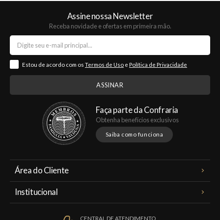
Assine nossa Newsletter
Receba novidade e ofertas em primeira mão.
Estou de acordo com os
Termos de Uso
e
Política de Privacidade
Faça parte da Confraria
Obtenha benefícios exclusivos
Saiba como funciona
Área do Cliente
Meus Pedidos
Institucional
Minha Conta
A Famiglia Valduga
Assinaturas
CENTRAL DE ATENDIMENTO