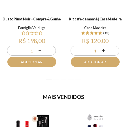
Dueto Pinot Noir – Compre & Ganhe
Kit café da manhã | Casa Madeira
Famiglia Valduga
Casa Madeira
(13)
R$ 198,00
R$ 120,00
-
+
-
+
1
1
ADICIONAR
ADICIONAR
1
2
3
4
5
MAIS VENDIDOS