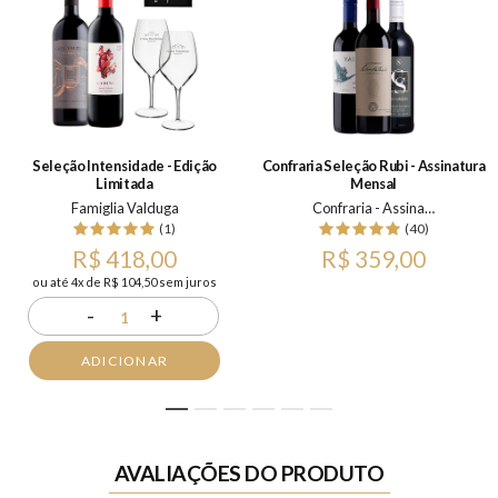
Seleção Intensidade - Edição
Confraria Seleção Rubi - Assinatura
Limitada
Mensal
Famiglia Valduga
Confraria - Assinatura Mensal
(1)
(40)
R$ 418,00
R$ 359,00
ou até 4x de R$ 104,50 sem juros
-
+
1
ADICIONAR
1
2
3
4
5
6
AVALIAÇÕES DO PRODUTO