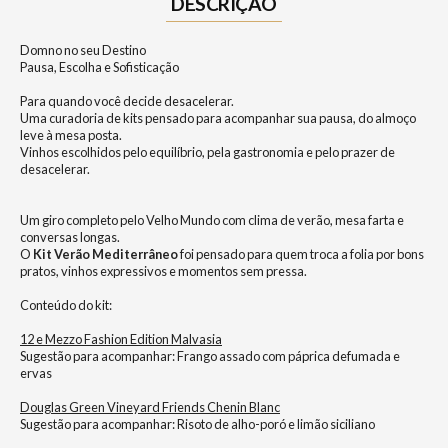
DESCRIÇÃO
Domno no seu Destino
Pausa, Escolha e Sofisticação
Para quando você decide desacelerar.
Uma curadoria de kits pensado para acompanhar sua pausa, do almoço
leve à mesa posta.
Vinhos escolhidos pelo equilíbrio, pela gastronomia e pelo prazer de
desacelerar.
Um giro completo pelo Velho Mundo com clima de verão, mesa farta e
conversas longas.
O
Kit Verão Mediterrâneo
foi pensado para quem troca a folia por bons
pratos, vinhos expressivos e momentos sem pressa.
Conteúdo do kit:
12 e Mezzo Fashion Edition Malvasia
Sugestão para acompanhar: Frango assado com páprica defumada e
ervas
Douglas Green Vineyard Friends Chenin Blanc
Sugestão para acompanhar: Risoto de alho-poró e limão siciliano