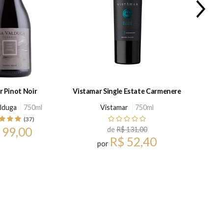
r Pinot Noir
Vistamar Single Estate Carmenere
Rubrat
lduga
750ml
Vistamar
750ml
Feudi 
(37)
 99,00
de
R$ 131,00
R$ 52,40
por
ou até 