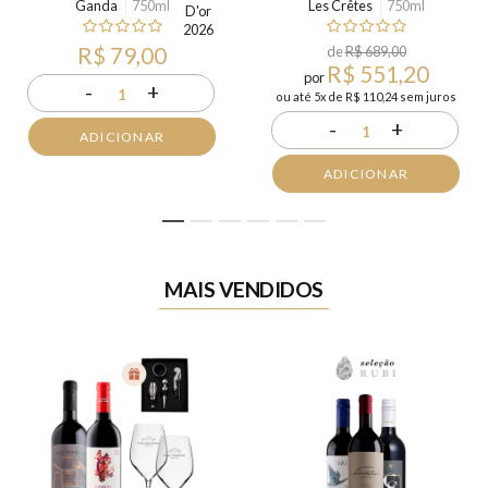
Ganda
750ml
Les Crêtes
750ml
R$ 79,00
de
R$ 689,00
R$ 551,20
por
-
+
1
ou até 5x de R$ 110,24 sem juros
-
+
1
ADICIONAR
ADICIONAR
1
2
3
4
5
6
MAIS VENDIDOS