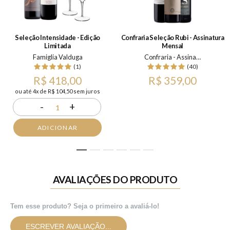
Seleção Intensidade - Edição
Confraria Seleção Rubi - Assinatura
Limitada
Mensal
Famiglia Valduga
Confraria - Assinatura Mensal
(1)
(40)
R$ 418,00
R$ 359,00
ou até 4x de R$ 104,50 sem juros
-
+
1
ADICIONAR
1
2
3
4
5
6
AVALIAÇÕES DO PRODUTO
Tem esse produto? Seja o primeiro a avaliá-lo!
ESCREVER AVALIAÇÃO...