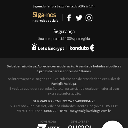
Formas de Pagamento
Segunda-feira a Sexta-feira, das 08h às 17h.
Siga-nos
Fale Conosco
nas redes sociais
Mapa do Site
Segurança
Sua compra está 100% protegida
Se beber, não dirija. Aprecie com moderação. A venda de bebidas alcoólicas
é proíbida para menores de 18 anos.
As informações e imagens aqui veiculados são de propriedade exclusiva da
Famiglia Valduga
.
É vedada qualquer reprodução, total ou parcial, de qualquer material sem
expressa autorização.
GFV VAREJO - CNPJ 32.267.540/0004-75
Via Trento 2355, Merlot, Vale dos Vinhedos, Bento Gonçalves – RS. CEP:
95701-720 Fone:
0800 721 1875
-
sac@famigliavalduga.com.br
POWERED BY
DEVELOPER BY