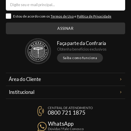
Estou de acordo com os
Termos de Uso
e
Política de Privacidade
Faça parte da Confraria
Obtenha benefícios exclusivos
Saiba como funciona
Área do Cliente
Meus Pedidos
Institucional
Minha Conta
A Famiglia Valduga
Assinaturas
CENTRAL DE ATENDIMENTO
Política de Privacidade
0800 721 1875
Planos Famiglia
Política de Frete
Confraria
WhatsApp
Trocas e Devoluções
Dúvidas? Fale Conosco