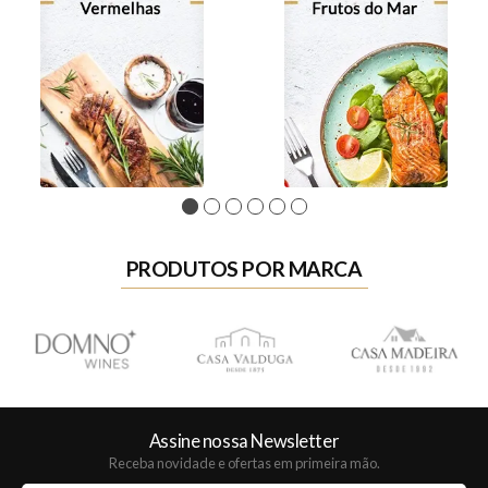
1
2
3
4
5
6
PRODUTOS POR MARCA
Assine nossa Newsletter
Receba novidade e ofertas em primeira mão.