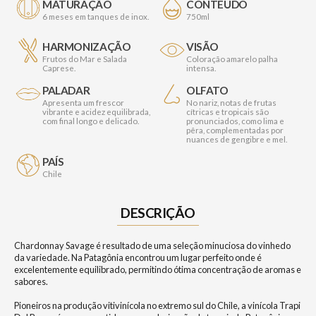
MATURAÇÃO
CONTEÚDO
6 meses em tanques de inox.
750ml
HARMONIZAÇÃO
VISÃO
Frutos do Mar e Salada
Coloração amarelo palha
Caprese.
intensa.
PALADAR
OLFATO
Apresenta um frescor
No nariz, notas de frutas
vibrante e acidez equilibrada,
cítricas e tropicais são
com final longo e delicado.
pronunciados, como lima e
pêra, complementadas por
nuances de gengibre e mel.
PAÍS
Chile
DESCRIÇÃO
Chardonnay Savage é resultado de uma seleção minuciosa do vinhedo
da variedade. Na Patagônia encontrou um lugar perfeito onde é
excelentemente equilibrado, permitindo ótima concentração de aromas e
sabores.
Pioneiros na produção vitivinícola no extremo sul do Chile, a vinícola Trapi