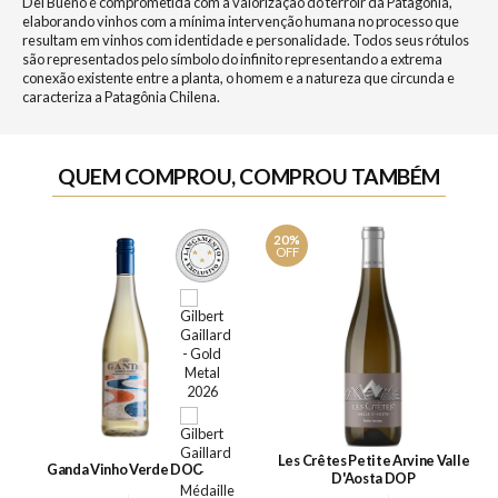
Del Bueno é comprometida com a valorização do terroir da Patagônia,
elaborando vinhos com a mínima intervenção humana no processo que
resultam em vinhos com identidade e personalidade. Todos seus rótulos
são representados pelo símbolo do infinito representando a extrema
conexão existente entre a planta, o homem e a natureza que circunda e
caracteriza a Patagônia Chilena.
QUEM COMPROU, COMPROU TAMBÉM
20%
OFF
Les Crêtes Petite Arvine Valle
Ganda Vinho Verde DOC
D'Aosta DOP