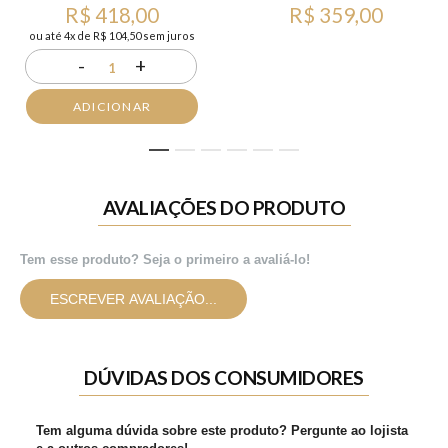
R$ 418,00
R$ 359,00
ou até 4x de R$ 104,50 sem juros
-
+
1
ADICIONAR
1
2
3
4
5
6
AVALIAÇÕES DO PRODUTO
Tem esse produto? Seja o primeiro a avaliá-lo!
ESCREVER AVALIAÇÃO...
DÚVIDAS DOS CONSUMIDORES
Tem alguma dúvida sobre este produto? Pergunte ao lojista