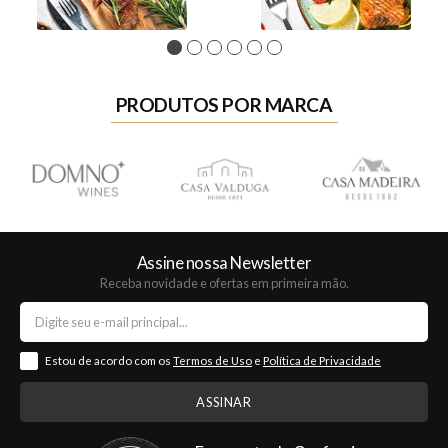
1
2
3
4
5
6
PRODUTOS POR MARCA
Assine nossa Newsletter
Receba novidade e ofertas em primeira mão.
Estou de acordo com os
Termos de Uso
e
Política de Privacidade