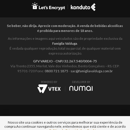
Se beber, não dirija. Aprecie com moderação. A venda de bebidas alcoólicas
é proíbida para menores de 18 anos.
As informações e imagens aqui veiculados são de propriedade exclusiva da
Famiglia Valduga
.
É vedada qualquer reprodução, total ou parcial, de qualquer material sem
expressa autorização.
GFV VAREJO - CNPJ 32.267.540/0004-75
Via Trento 2355, Merlot, Vale dos Vinhedos, Bento Gonçalves – RS. CEP:
95701-720 Fone:
0800 721 1875
-
sac@famigliavalduga.com.br
POWERED BY
DEVELOPER BY
Nosso site usa cookies e outros serviços para melhorar sua experiência de
compra.
Ao continuar navegando nele, entendemos que está ciente e de acordo