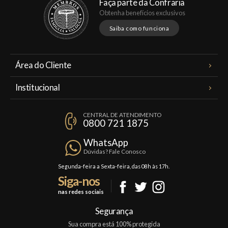
Faça parte da Confraria
Obtenha benefícios exclusivos
Saiba como funciona
Área do Cliente
Meus Pedidos
Institucional
Minha Conta
A Famiglia Valduga
Assinaturas
CENTRAL DE ATENDIMENTO
Política de Privacidade
0800 721 1875
Planos Famiglia
Política de Frete
Confraria
WhatsApp
Trocas e Devoluções
Dúvidas? Fale Conosco
Formas de Pagamento
Segunda-feira a Sexta-feira, das 08h às 17h.
Siga-nos
Fale Conosco
nas redes sociais
Mapa do Site
Segurança
Sua compra está 100% protegida