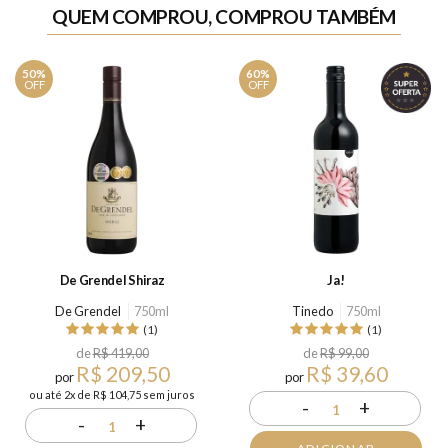
QUEM COMPROU, COMPROU TAMBÉM
50%
60%
OFF
OFF
De Grendel Shiraz
Ja!
De Grendel
750ml
Tinedo
750ml
(1)
(1)
de
R$ 419,00
de
R$ 99,00
R$ 209,50
R$ 39,60
por
por
ou até 2x de R$ 104,75 sem juros
-
+
1
-
+
1