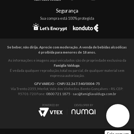
Mapa do Site
Segurança
Sua compra está 100% protegida
Se beber, não dirija. Aprecie com moderação. A venda de bebidas alcoólicas
é proíbida para menores de 18 anos.
As informações e imagens aqui veiculados são de propriedade exclusiva da
Famiglia Valduga
.
É vedada qualquer reprodução, total ou parcial, de qualquer material sem
expressa autorização.
GFV VAREJO - CNPJ 32.267.540/0004-75
Via Trento 2355, Merlot, Vale dos Vinhedos, Bento Gonçalves – RS. CEP:
95701-720 Fone:
0800 721 1875
-
sac@famigliavalduga.com.br
POWERED BY
DEVELOPER BY