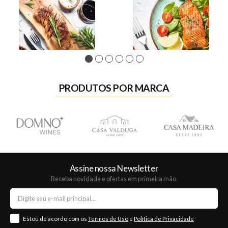
1
2
3
4
5
6
PRODUTOS POR MARCA
Assine nossa Newsletter
Receba novidade e ofertas em primeira mão.
Estou de acordo com os
Termos de Uso
e
Política de Privacidade