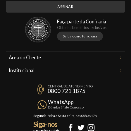
Faça parte da Confraria
Obtenha benefícios exclusivos
Saiba como funciona
Área do Cliente
Meus Pedidos
Institucional
Minha Conta
A Famiglia Valduga
Assinaturas
CENTRAL DE ATENDIMENTO
Política de Privacidade
0800 721 1875
Planos Famiglia
Política de Frete
Confraria
WhatsApp
Trocas e Devoluções
Dúvidas? Fale Conosco
Formas de Pagamento
Segunda-feira a Sexta-feira, das 08h às 17h.
Siga-nos
Fale Conosco
nas redes sociais