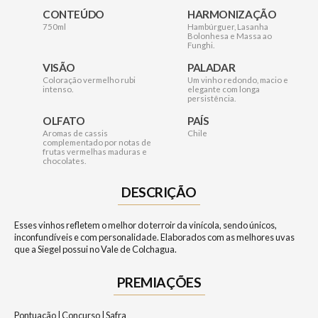
CONTEÚDO
HARMONIZAÇÃO
750ml
Hambúrguer, Lasanha
Bolonhesa e Massa ao
Funghi.
VISÃO
PALADAR
Coloração vermelho rubi
Um vinho redondo, macio e
intenso.
elegante com longa
persistência.
OLFATO
PAÍS
Aromas de cassis
Chile
complementado por notas de
frutas vermelhas maduras e
chocolates.
DESCRIÇÃO
Esses vinhos refletem o melhor do terroir da vinícola, sendo únicos,
inconfundíveis e com personalidade. Elaborados com as melhores uvas
que a Siegel possui no Vale de Colchagua.
PREMIAÇÕES
Pontuação | Concurso | Safra