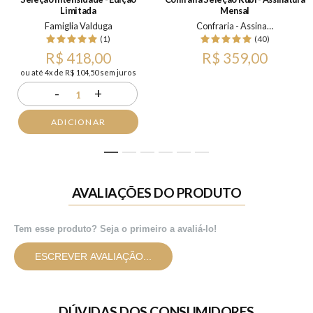
Limitada
Mensal
Famiglia Valduga
Confraria - Assinatura Mensal
(1)
(40)
R$ 418,00
R$ 359,00
ou até 4x de R$ 104,50 sem juros
-
+
1
ADICIONAR
1
2
3
4
5
6
AVALIAÇÕES DO PRODUTO
Tem esse produto? Seja o primeiro a avaliá-lo!
ESCREVER AVALIAÇÃO...
DÚVIDAS DOS CONSUMIDORES