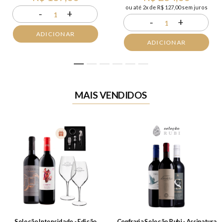
ou até 2x de R$ 127,00 sem juros
-
+
1
-
+
1
ADICIONAR
ADICIONAR
1
2
3
4
5
6
MAIS VENDIDOS
Seleção Intensidade - Edição
Confraria Seleção Rubi - Assinatura