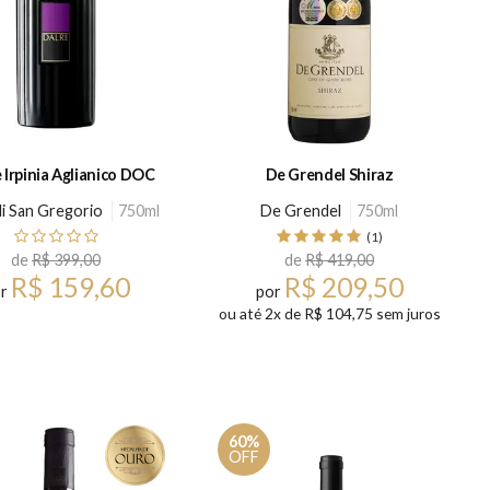
 Irpinia Aglianico DOC
De Grendel Shiraz
di San Gregorio
750ml
De Grendel
750ml
(1)
de
R$ 399,00
de
R$ 419,00
R$ 159,60
R$ 209,50
or
por
ou até 2x de R$ 104,75 sem juros
60%
OFF