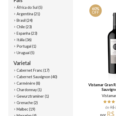
País
África do Sul (5)
60%
OFF
Argentina (21)
Brasil (24)
Chile (23)
Espanha (23)
Itália (36)
Portugal (1)
Uruguai (5)
Varietal
Cabernet Franc (17)
Cabernet Sauvignon (40)
Carménère (8)
Vistamar Gran R
Sauvign
Chardonnay (1)
Vistama
Gewurztraminer (1)
Grenache (2)
de
R$ 
Malbec (19)
R$
por
Marselan (4)