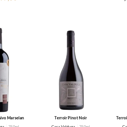
sivo Marselan
Terroir Pinot Noir
Terro
uga
750ml
Casa Valduga
750ml
Ca