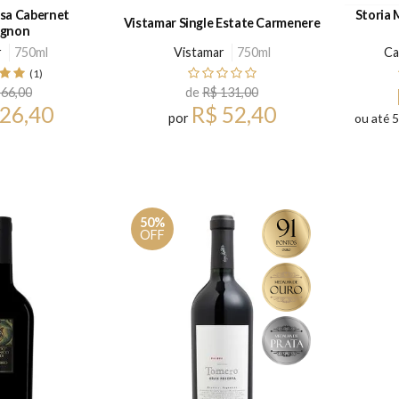
isa Cabernet
Storia 
Vistamar Single Estate Carmenere
ignon
r
750ml
Vistamar
750ml
Ca
(1)
 66,00
de
R$ 131,00
 26,40
R$ 52,40
por
ou até 
50%
OFF