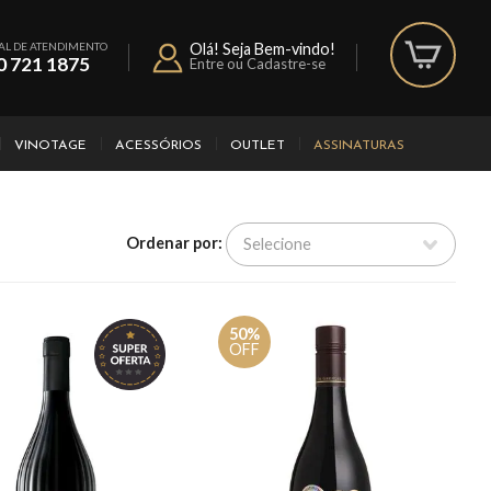
AL DE ATENDIMENTO
Olá! Seja Bem-vindo!
0 721 1875
Entre ou Cadastre-se
VINOTAGE
ACESSÓRIOS
OUTLET
ASSINATURAS
Ordenar por:
50%
OFF