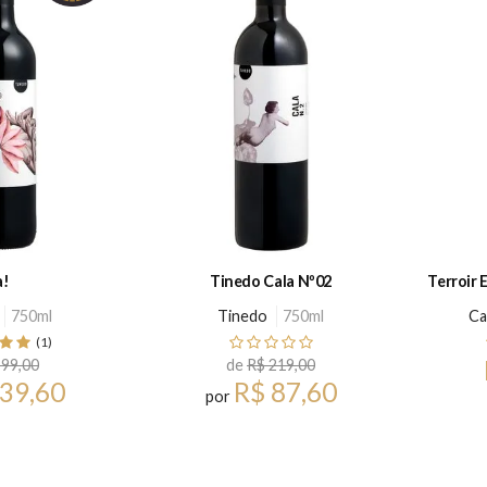
a!
Tinedo Cala Nº02
Terroir 
750ml
Tinedo
750ml
Ca
(1)
 99,00
de
R$ 219,00
 39,60
R$ 87,60
por