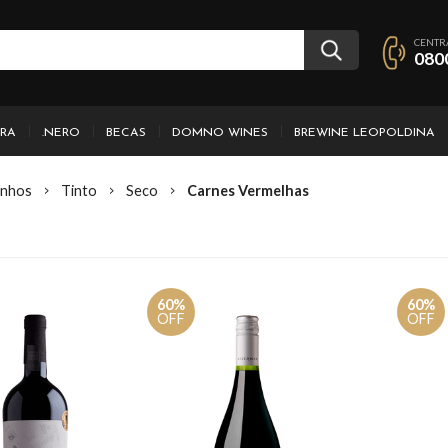
CENTR
080
IRA
.NERO
BECAS
DOMNO WINES
BREWINE LEOPOLDINA
inhos
Tinto
Seco
Carnes Vermelhas
60%
60%
OFF
OFF