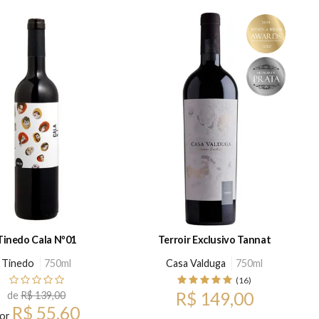
Tinedo Cala Nº01
Terroir Exclusivo Tannat
Tinedo
750ml
Casa Valduga
750ml
(16)
R$ 149,00
de
R$ 139,00
R$ 55,60
or