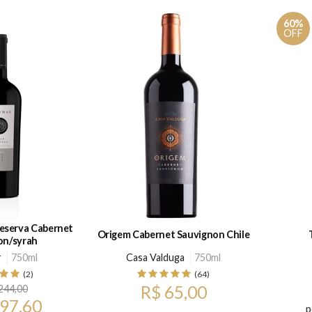
60%
OFF
eserva Cabernet
Origem Cabernet Sauvignon Chile
on/syrah
r
750ml
Casa Valduga
750ml
(2)
(64)
R$ 65,00
244,00
 97,60
p