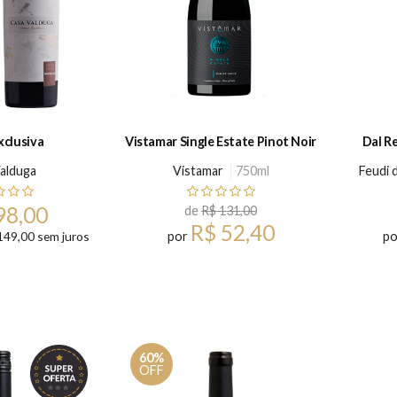
xclusiva
Vistamar Single Estate Pinot Noir
Dal Re
alduga
Vistamar
750ml
Feudi 
98,00
de
R$ 131,00
R$ 52,40
149,00 sem juros
por
p
60%
OFF