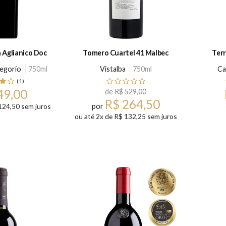
a Aglianico Doc
Tomero Cuartel 41 Malbec
Terr
regorio
750ml
Vistalba
750ml
Ca
(1)
49,00
de
R$ 529,00
R$ 264,50
124,50 sem juros
por
ou até 2x de R$ 132,25 sem juros