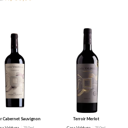
ir Cabernet Sauvignon
Terroir Merlot
sa Valduga
750ml
Casa Valduga
750ml